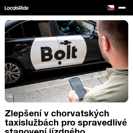
Zlepšení v chorvatských
taxislužbách pro spravedlivé
stanovení jízdného