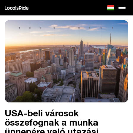
USA-beli városok
összefognak a munka
ünnepére való utazási