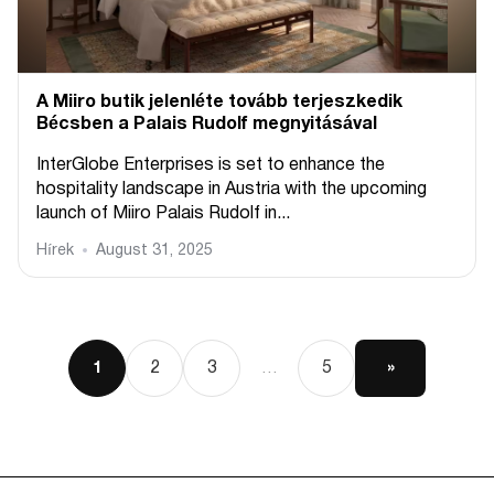
A Miiro butik jelenléte tovább terjeszkedik
Bécsben a Palais Rudolf megnyitásával
InterGlobe Enterprises is set to enhance the
hospitality landscape in Austria with the upcoming
launch of Miiro Palais Rudolf in...
Hírek
August 31, 2025
2
3
5
»
1
…