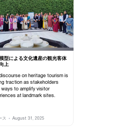
模型による文化遺産の観光客体
向上
discourse on heritage tourism is
ing traction as stakeholders
 ways to amplify visitor
riences at landmark sites.
ース
August 31, 2025