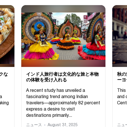
クな
インド人旅行者は文化的な旅と本物
秋の
の体験を受け入れる
ーヨ
A recent study has unveiled a
This 
 a
fascinating trend among Indian
and 
aking
travelers—approximately 82 percent
Cent
express a desire to visit
destinations primarily...
ニュース
August 31, 2025
ニュ