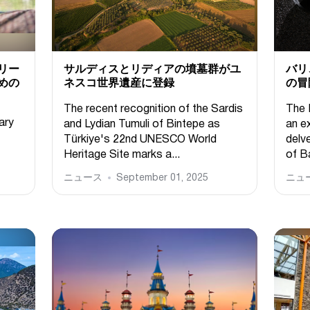
リー
サルディスとリディアの墳墓群がユ
バリ
めの
ネスコ世界遺産に登録
の冒
The recent recognition of the Sardis
The 
ary
and Lydian Tumuli of Bintepe as
an ex
Türkiye's 22nd UNESCO World
delve
Heritage Site marks a...
of Ba
ニュース
September 01, 2025
ニュ