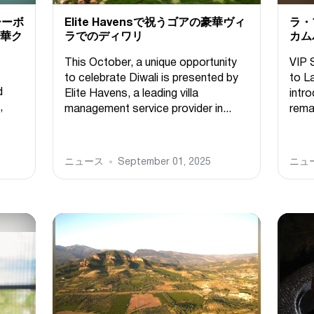
シーボ
Elite Havensで祝うゴアの豪華ヴィ
ラ・
豪華ク
ラでのディワリ
カム
This October, a unique opportunity
VIP 
to celebrate Diwali is presented by
to L
d
Elite Havens, a leading villa
intr
,
management service provider in...
remar
ニュース
September 01, 2025
ニュ