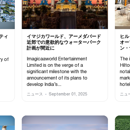
ティ
イマジカワールド、アーメダバード
ヒル
近郊での意欲的なウォーターパーク
オー
計画が間近に
ン・
Imagicaaworld Entertainment
The 
ry of
Limited is on the verge of a
Hilto
significant milestone with the
notab
announcement of its plans to
mark
develop India’s...
hotel
ニュース
September 01, 2025
ニュ