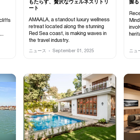
もたらす、贅沢なウェルネスリトリ
握る
ート
Rece
AMAALA, a standout luxury wellness
cliffs
Mind
retreat located along the stunning
invol
Red Sea coast, is making waves in
..
herit
the travel industry.
ニュース
September 01, 2025
ニュ