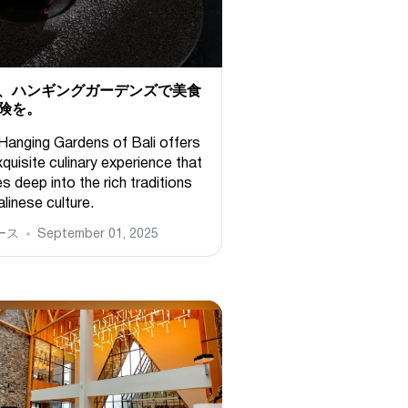
、ハンギングガーデンズで美食
険を。
Hanging Gardens of Bali offers
quisite culinary experience that
s deep into the rich traditions
linese culture.
ース
September 01, 2025