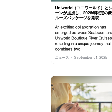
Uniworld（ユニワールド）と
ーンが提携し、2026年限定の
ルーズパッケージを発表
An exciting collaboration has
emerged between Seabourn an
Uniworld Boutique River Cruises
resulting in a unique journey that
combines two...
ニュース
September 01, 2025