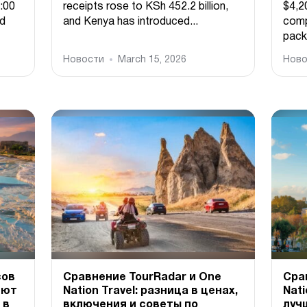
:00
receipts rose to KSh 452.2 billion,
$4,2
ed
and Kenya has introduced...
comp
pack
Новости
March 15, 2026
Ново
сов
Сравнение TourRadar и One
Срав
яют
Nation Travel: разница в ценах,
Nati
 в
включения и советы по
луч