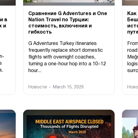
Сравнение G Adventures и One
Как
и в
Nation Travel по Турции:
Беш
х и
стоимость, включения и
ист
гибкость
пут
G Adventures Turkey itineraries
From
frequently replace short domestic
road
n-
flights with overnight coaches,
Meğr
s
turning a one-hour hop into a 10–12
logis
a,
hour...
surro
Новости
March 15, 2026
Ново