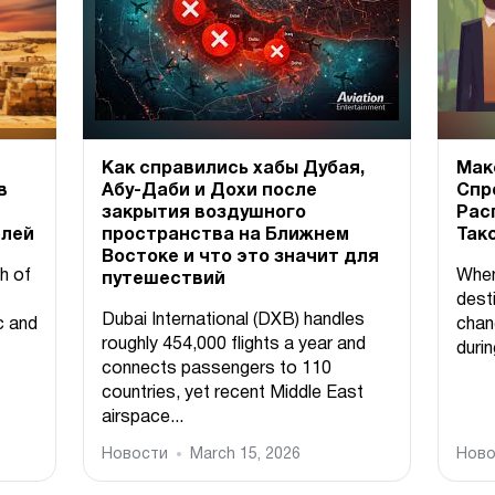
Как справились хабы Дубая,
Мак
в
Абу-Даби и Дохи после
Спр
закрытия воздушного
Рас
елей
пространства на Ближнем
Так
Востоке и что это значит для
h of
When
путешествий
desti
Dubai International (DXB) handles
c and
chan
roughly 454,000 flights a year and
durin
connects passengers to 110
countries, yet recent Middle East
airspace...
Новости
March 15, 2026
Ново