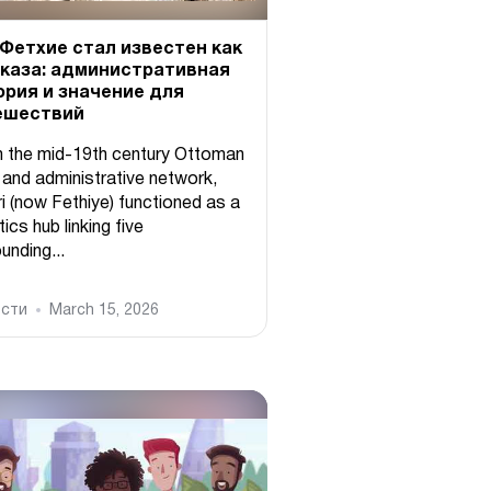
 Фетхие стал известен как
кaзa: административная
ория и значение для
ешествий
 the mid-19th century Ottoman
 and administrative network,
i (now Fethiye) functioned as a
tics hub linking five
unding...
сти
March 15, 2026