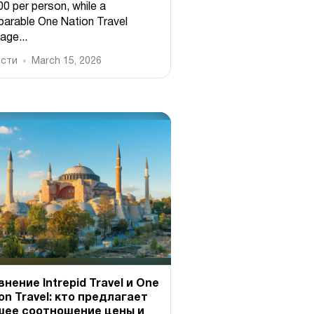
00 per person, while a
arable One Nation Travel
age...
сти
March 15, 2026
нение Intrepid Travel и One
on Travel: кто предлагает
шее соотношение цены и