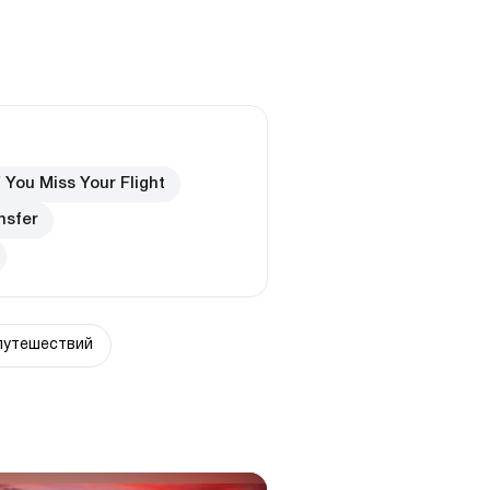
f You Miss Your Flight
nsfer
путешествий