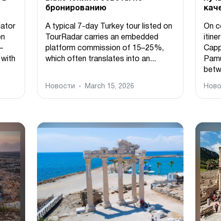
бронированию
кач
ator
A typical 7-day Turkey tour listed on
On c
en
TourRadar carries an embedded
itine
–
platform commission of 15–25%,
Capp
 with
which often translates into an...
Pamuk
betw
Новости
March 15, 2026
Ново