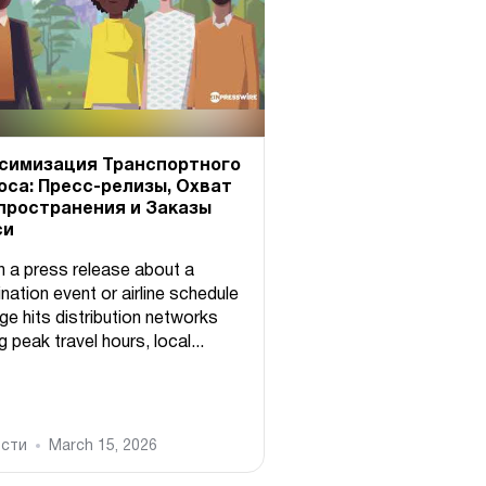
симизация Транспортного
оса: Пресс-релизы, Охват
пространения и Заказы
си
 a press release about a
nation event or airline schedule
ge hits distribution networks
g peak travel hours, local...
сти
March 15, 2026