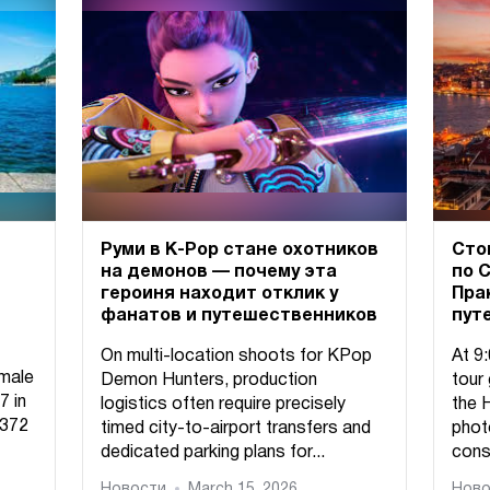
Руми в K-Pop стане охотников
Сто
на демонов — почему эта
по 
героиня находит отклик у
Пра
фанатов и путешественников
пут
On multi-location shoots for KPop
At 9
emale
Demon Hunters, production
tour
7 in
logistics often require precisely
the 
,372
timed city-to-airport transfers and
phot
dedicated parking plans for...
const
Новости
March 15, 2026
Ново