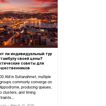
ит ли индивидуальный тур
Стамбулу своей цены?
ктические советы для
ешественников
:00 AM in Sultanahmet, multiple
 groups commonly converge on
Hippodrome, producing queues,
o clusters, and timing
raints...
сти
March 15, 2026