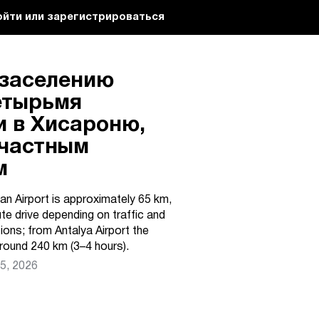
ойти или зарегистрироваться
 заселению
етырьмя
 в Хисароню,
 частным
м
n Airport is approximately 65 km,
ute drive depending on traffic and
ons; from Antalya Airport the
round 240 km (3–4 hours).
5, 2026