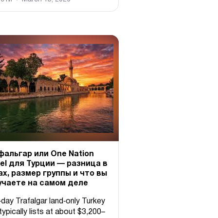
фальгар или One Nation
el для Турции — разница в
х, размер группы и что вы
учаете на самом деле
‑day Trafalgar land‑only Turkey
typically lists at about $3,200–