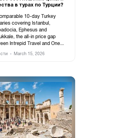
ества в турах по Турции?
omparable 10-day Turkey
raries covering Istanbul,
adocia, Ephesus and
kale, the all-in price gap
een Intrepid Travel and One...
сти
March 15, 2026