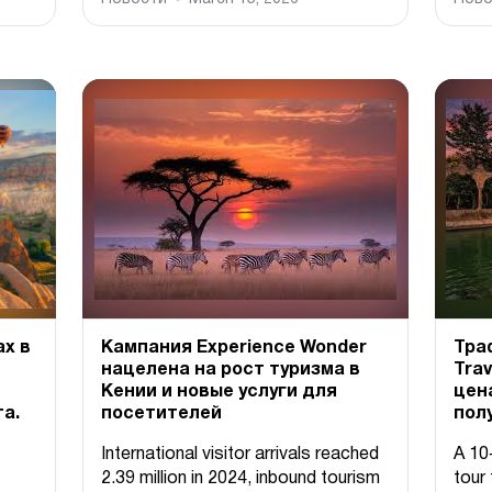
х в
Кампания Experience Wonder
Тра
нацелена на рост туризма в
Trav
Кении и новые услуги для
цена
а.
посетителей
пол
International visitor arrivals reached
A 10
2.39 million in 2024, inbound tourism
tour 