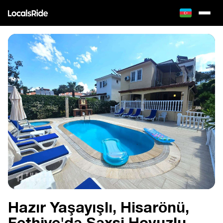
Hazır Yaşayışlı, Hіsarönü,