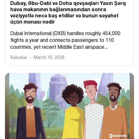
Dubay, Əbu-Dabi və Doha qovşaqları Yaxın Şərq
hava məkanının bağlanmasından sonra
vəziyyətlə necə baş etdilər və bunun səyahət
üçün mənası nədir
Dubai International (DXB) handles roughly 454,000
flights a year and connects passengers to 110
countries, yet recent Middle East airspace...
Xəbərlər
March 15, 2026