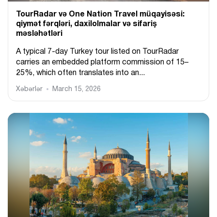
TourRadar və One Nation Travel müqayisəsi:
qiymət fərqləri, daxilolmalar və sifariş
məsləhətləri
A typical 7-day Turkey tour listed on TourRadar
carries an embedded platform commission of 15–
25%, which often translates into an...
Xəbərlər
March 15, 2026