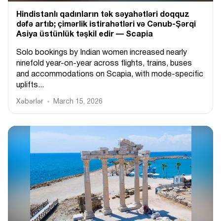
Hindistanlı qadınların tək səyahətləri doqquz
dəfə artıb; çimərlik istirahətləri və Cənub-Şərqi
Asiya üstünlük təşkil edir — Scapia
Solo bookings by Indian women increased nearly
ninefold year-on-year across flights, trains, buses
and accommodations on Scapia, with mode-specific
uplifts...
Xəbərlər
March 15, 2026