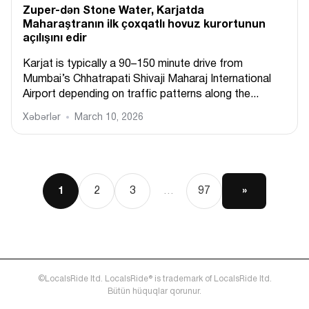
Zuper-dən Stone Water, Karjatda
Maharaştranın ilk çoxqatlı hovuz kurortunun
açılışını edir
Karjat is typically a 90–150 minute drive from
Mumbai’s Chhatrapati Shivaji Maharaj International
Airport depending on traffic patterns along the...
Xəbərlər
March 10, 2026
2
3
97
»
1
…
©LocalsRide ltd. LocalsRide® is trademark of LocalsRide ltd.
Bütün hüquqlar qorunur.