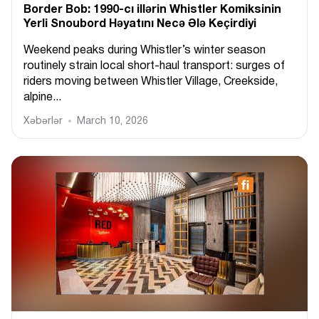
Border Bob: 1990-cı illərin Whistler Komiksinin
Yerli Snoubord Həyatını Necə Ələ Keçirdiyi
Weekend peaks during Whistler’s winter season
routinely strain local short-haul transport: surges of
riders moving between Whistler Village, Creekside,
alpine...
Xəbərlər
March 10, 2026