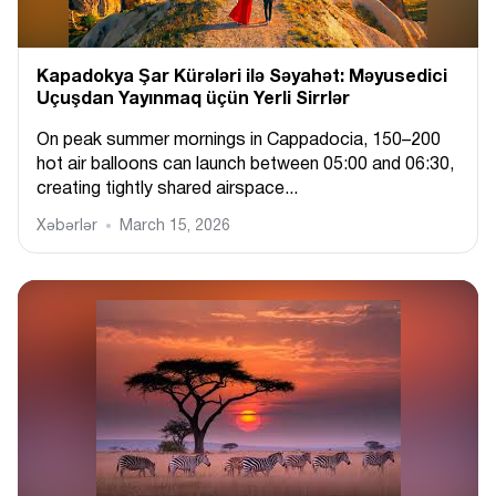
Kapadokya Şar Kürələri ilə Səyahət: Məyusedici
Uçuşdan Yayınmaq üçün Yerli Sirrlər
On peak summer mornings in Cappadocia, 150–200
hot air balloons can launch between 05:00 and 06:30,
creating tightly shared airspace...
Xəbərlər
March 15, 2026