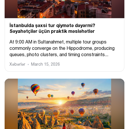
İstanbulda şəxsi tur qiymətə dəyərmi?
Səyahətçilər üçün praktik məsləhətlər
At 9:00 AM in Sultanahmet, multiple tour groups
commonly converge on the Hippodrome, producing
queues, photo clusters, and timing constraints...
Xəbərlər
March 15, 2026